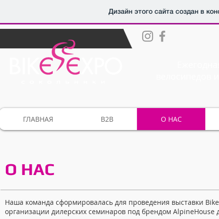
Дизайн этого сайта создан в ко
Ежегодна
велосипедов и
ГЛАВНАЯ
B2B
О НАС
О НАС
Наша команда сформировалась для проведения выставки Bike-E
организации дилерских семинаров под брендом AlpineHouse д